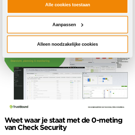
en overzicht biedt. De presentatie en demo worden
Alle cookies toestaan
zeer enthousiast ontvangen door alle aanwezigen. De
woorden ‘dit is precies wat ik nodig heb’ vult de
Aanpassen
ruimte. Meer weten over de GRC-tooling van
TrustBound?
Neem contact met ons op
.
Alleen noodzakelijke cookies
Weet waar je staat met de 0-meting
van Check Security