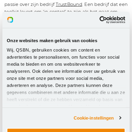
passie over zijn bedrijf
TrustBound
. Een bedrijf dat een
toolkit levert om ‘in control’ te zijn als het gaat om
GRC: Governance, Risk Management en Compliance.
De fit is daar 1:1 met het normenkader. Er wordt
toegelicht voor wie de tooling is en hoe deze werkt.
Onze websites maken gebruik van cookies
Na een korte presentatie geeft Arjaan een live demo
waarin goede rapportages, actiepuntoverzichten en
Wij, QSBN, gebruiken cookies om content en
dashboards te zien zijn.
advertenties te personaliseren, om functies voor social
media te bieden en om ons websiteverkeer te
Om het leven voor het onderwijs makkelijk te maken
analyseren. Ook delen we informatie over uw gebruik van
is het normenkader, specifiek voor het VO en PO,
onze site met onze partners voor social media,
ingebouwd in de tooling. Je kan daardoor doelgericht
adverteren en analyse. Deze partners kunnen deze
aan de slag met de verschillende fases van het
gegevens combineren met andere informatie die u aan ze
normenkader. De GRC-tool is visueel erg sterk met de
heeft verstrekt of die ze hebben verzameld op basis van
juiste rapportage mogelijkheden. Hierdoor kan je
uw gebruik van hun services. U gaat akkoord met onze
sturen op de voortgang en waar nodig taken uitzetten
cookies als u onze website blijft gebruiken.
Cookie-instellingen
bij mensen in de organisatie. Kortom, je gaat
doelgericht te werk waarbij GRC-tooling organiseert