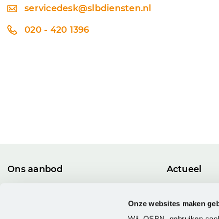
servicedesk@slbdiensten.nl
020 - 420 1396
Ons aanbod
Actueel
Alle licenties
Nieuws en bl
Leveranciers
Agenda
Onze websites maken geb
Trainen & Certificeren
Kenniskrin
Wij, QSBN, gebruiken cook