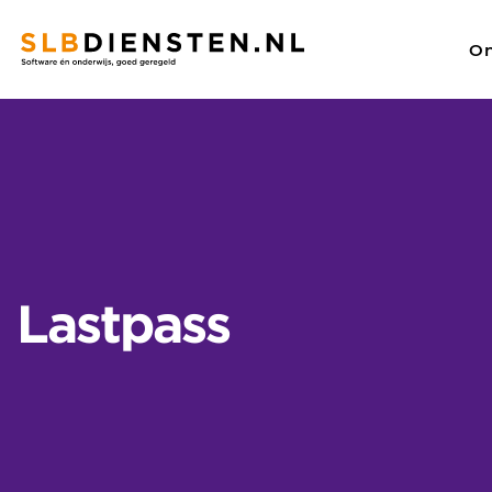
On
SLBdiensten
/
Alle leveranciers
/
Lastpass
Zoeken
Lastpass