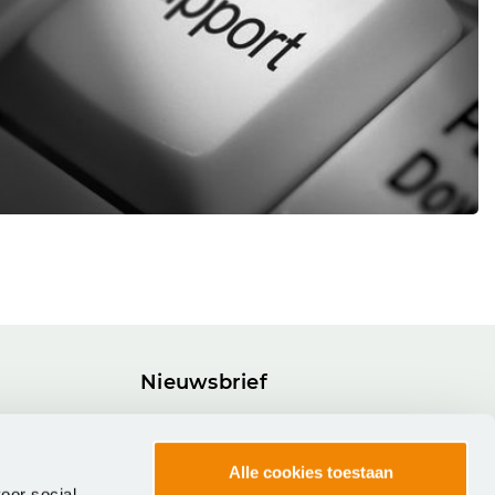
Nieuwsbrief
Blijf op de hoogte van onze nieuwste
software, trainingen en overige
Alle cookies toestaan
activiteiten.
oor social