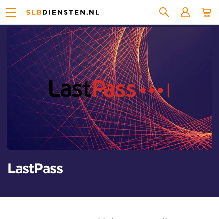
Alle licenties
Zoeken
LastPass