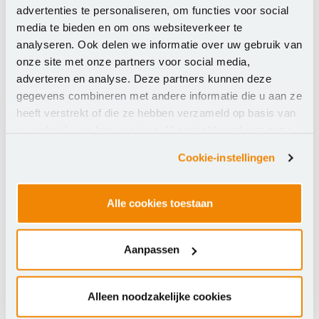
proefperiode van twee weken en ontdek hoe
advertenties te personaliseren, om functies voor social
eenvoudig het is om de wachtwoorden van jouw
media te bieden en om ons websiteverkeer te
onderwijsinstelling te beschermen. Na (eventuele)
analyseren. Ook delen we informatie over uw gebruik van
onze site met onze partners voor social media,
aanschaf van een jaarlicentie worden alle
adverteren en analyse. Deze partners kunnen deze
proefgegevens en -beleidsregels overgedragen bij
gegevens combineren met andere informatie die u aan ze
jouw aankoop, zodat jij vanaf dag één kunt beginnen
heeft verstrekt of die ze hebben verzameld op basis van
met het beveiligen van jouw onderwijsinstelling.
uw gebruik van hun services. U gaat akkoord met onze
cookies als u onze website blijft gebruiken.
Cookie-instellingen
Licentie- en besteldetails
Documenten
Alle cookies toestaan
Leverancier:
LastPass
Aanpassen
Alleen noodzakelijke cookies
Licentiedetails