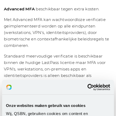
Advanced MFA
beschikbaar tegen extra kosten.
Met Advanced MFA kan wachtwoordloze verificatie
geïmplementeerd worden op alle eindpunten
(werkstations, VPN's, identiteitsproviders), door
biometrische en contextafhankelijke beleidsregels te
combineren.
Standaard meervoudige verificatie is beschikbaar
binnen de huidige LastPass licentie maar MFA voor
VPN's, werkstations, on-premises apps en
identiteitsproviders is alleen beschikbaar als
onderdeel van LastPass Advanced MFA.
Gratis twee weken op proef
LastPass bied je de juiste ondersteuning en de juiste
Onze websites maken gebruik van cookies
tools om het gebruik van een wachtwoordmanager
eenvoudig te maken. Start op aanvraag jouw gratis
Wij, QSBN, gebruiken cookies om content en