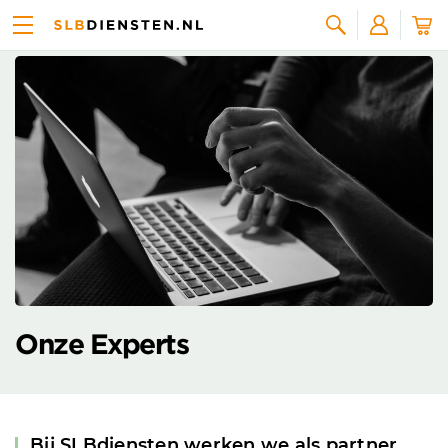
Over SLBdiensten
Zoeken
Onze Experts
Bij SLBdiensten werken we als partner