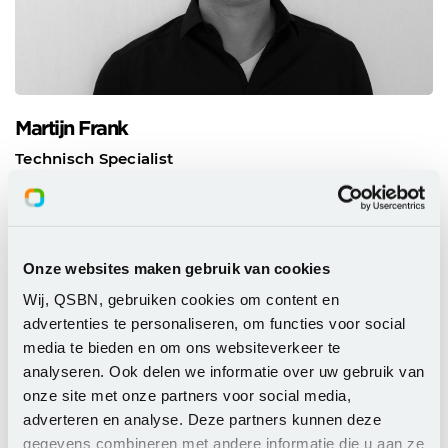
Martijn Frank
Technisch Specialist
Expertise
: Microsoft, Azure, Identity & Access
Management, Security
Onze websites maken gebruik van cookies
Plan een afspraak met mij
Wij, QSBN, gebruiken cookies om content en
Neem contact met mij op
advertenties te personaliseren, om functies voor social
media te bieden en om ons websiteverkeer te
analyseren. Ook delen we informatie over uw gebruik van
onze site met onze partners voor social media,
adverteren en analyse. Deze partners kunnen deze
gegevens combineren met andere informatie die u aan ze