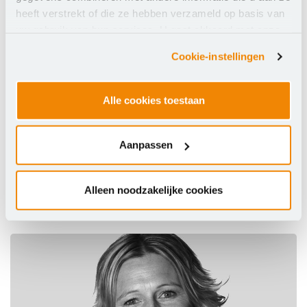
heeft verstrekt of die ze hebben verzameld op basis van
uw gebruik van hun services. U gaat akkoord met onze
cookies als u onze website blijft gebruiken.
Cookie-instellingen
Alle cookies toestaan
Pieter Oosterhof
Aanpassen
Licentiemanager
Expertise
: Security, Back-up, Normenkader IBP
Alleen noodzakelijke cookies
Neem contact met mij op