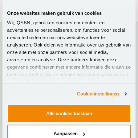
deze
leveringsvoorwaarden
van toepassing.
Onze websites maken gebruik van cookies
Wij, QSBN, gebruiken cookies om content en
advertenties te personaliseren, om functies voor social
media te bieden en om ons websiteverkeer te
Ons aanbod
analyseren. Ook delen we informatie over uw gebruik van
onze site met onze partners voor social media,
Actueel
adverteren en analyse. Deze partners kunnen deze
gegevens combineren met andere informatie die u aan ze
heeft verstrekt of die ze hebben verzameld op basis van
Over SLBdiensten
uw gebruik van hun services. U gaat akkoord met onze
cookies als u onze website blijft gebruiken.
Trainen & Certificeren
Cookie-instellingen
Kenniskring ICT & Onderwijs
Alle cookies toestaan
FAQ
Aanpassen