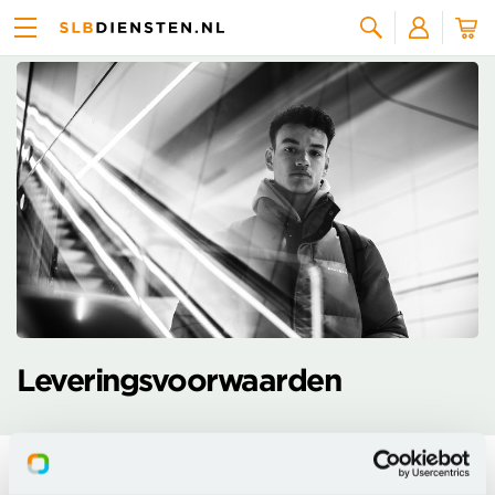
Zoeken
Leveringsvoorwaarden
Op de diensten en producten van SLBdiensten zijn