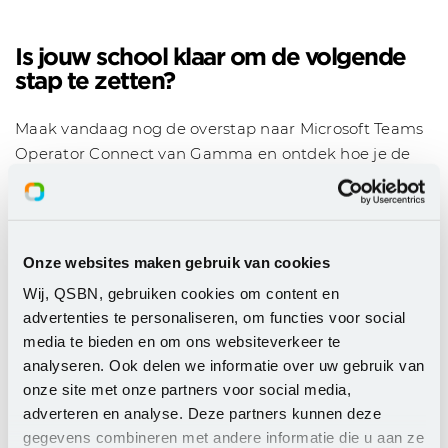
Is jouw school klaar om de volgende
stap te zetten?
Maak vandaag nog de overstap naar Microsoft Teams
Operator Connect van Gamma en ontdek hoe je de
communicatie en samenwerking binnen jouw
onderwijsinstelling kunt verbeteren. Heb je toch extra
ondersteuning nodig, dan kunnen we aanvullend
training of configuratie ondersteuning aanbieden.
Onze websites maken gebruik van cookies
Neem contact met ons op voor meer informatie of om
Wij, QSBN, gebruiken cookies om content en
advertenties te personaliseren, om functies voor social
een demo aan te vragen. We kijken ernaar uit om
media te bieden en om ons websiteverkeer te
samen de toekomst van het onderwijs vorm te geven.
analyseren. Ook delen we informatie over uw gebruik van
Over Gamma Communications
onze site met onze partners voor social media,
adverteren en analyse. Deze partners kunnen deze
Gamma is een vertrouwde partner voor
gegevens combineren met andere informatie die u aan ze
onderwijsinstellingen, met meer dan 20 jaar ervaring