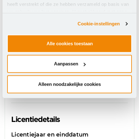
heeft verstrekt of die ze hebben verzameld op basis van
in het leveren van hoogwaardige
uw gebruik van hun services. U gaat akkoord met onze
communicatieoplossingen. Gamma begrijpt de
cookies als u onze website blijft gebruiken.
unieke behoeften van scholen en biedt oplossingen
Cookie-instellingen
die de efficiëntie, communicatie en tevredenheid van
de verschillende doelgroepen vergroten.
Alle cookies toestaan
Licentie- en besteldetails
Documentatie
Aanpassen
Alleen noodzakelijke cookies
Leverancier:
Gamma Communications
Licentiedetails
Licentiejaar en einddatum