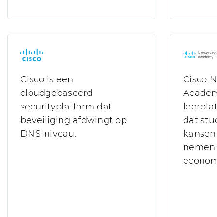
Cisco is een
Cisco 
cloudgebaseerd
Academy
securityplatform dat
leerpla
beveiliging afdwingt op
dat stu
DNS-niveau.
kansen 
nemen 
econom