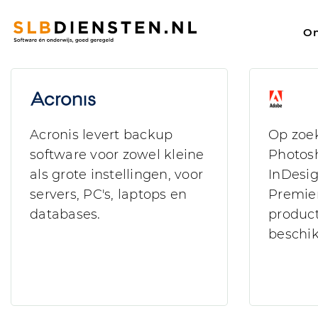
Leveranciers
On
Zoeken
Acronis levert backup
Op zoe
software voor zowel kleine
Photosh
als grote instellingen, voor
InDesig
servers, PC's, laptops en
Premier
databases.
product
beschik