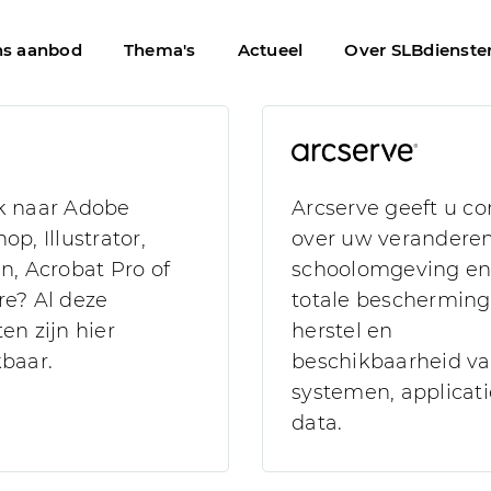
s aanbod
Thema's
Actueel
Over SLBdienste
k naar Adobe
Arcserve geeft u co
op, Illustrator,
over uw verandere
n, Acrobat Pro of
schoolomgeving en
e? Al deze
totale bescherming
en zijn hier
herstel en
baar.
beschikbaarheid v
systemen, applicati
data.