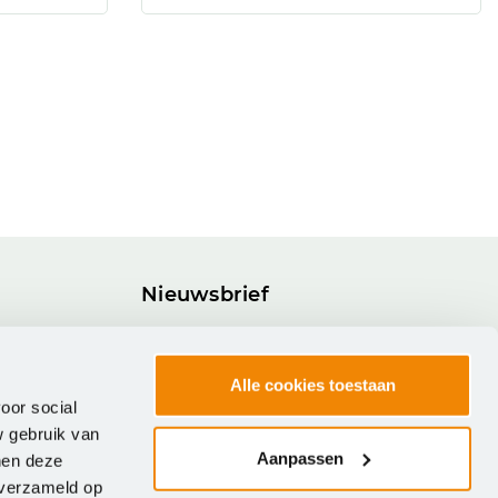
Nieuwsbrief
Blijf op de hoogte van onze nieuwste
software, trainingen en overige
Alle cookies toestaan
activiteiten.
oor social
w gebruik van
Inschrijven
Aanpassen
nen deze
 verzameld op