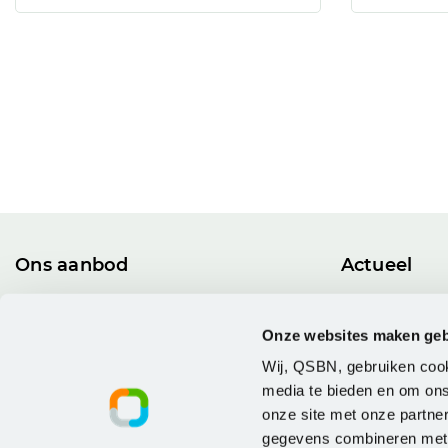
Ons aanbod
Actueel
Alle licenties
Nieuws en bl
Leveranciers
Agenda
Onze websites maken geb
Trainen & Certificeren
Kenniskrin
Wij, QSBN, gebruiken cook
media te bieden en om ons
onze site met onze partne
gegevens combineren met a