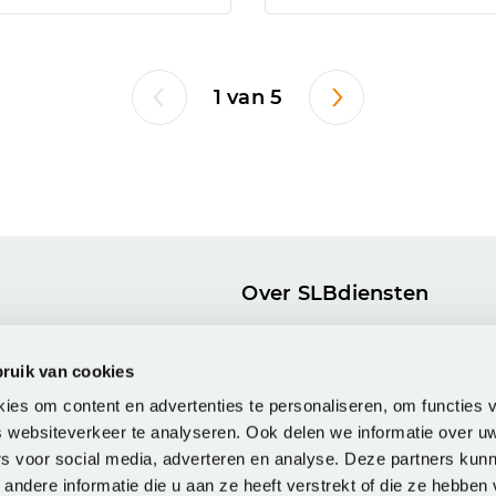
1 van 5
Over SLBdiensten
ogs
Onze Partnerrol
Publieke waarden
ruik van cookies
g ICT & Onderwijs
FAQ
ies om content en advertenties te personaliseren, om functies v
 websiteverkeer te analyseren. Ook delen we informatie over u
rs voor social media, adverteren en analyse. Deze partners kun
ndere informatie die u aan ze heeft verstrekt of die ze hebben