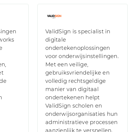
singen
ValidSign is specialist in
works
digitale
e
ondertekenoplossingen
voor onderwijsinstellingen.
en,
Met een veilige,
et
gebruiksvriendelijke en
 de
volledig rechtsgeldige
manier van digitaal
n
ondertekenen helpt
ValidSign scholen en
onderwijsorganisaties hun
administratieve processen
aanzienlijk te versnellen.