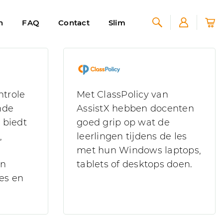
n
FAQ
Contact
Slim
ntrole
Met ClassPolicy van
nde
AssistX hebben docenten
 biedt
goed grip op wat de
,
leerlingen tijdens de les
met hun Windows laptops,
an
tablets of desktops doen.
es en