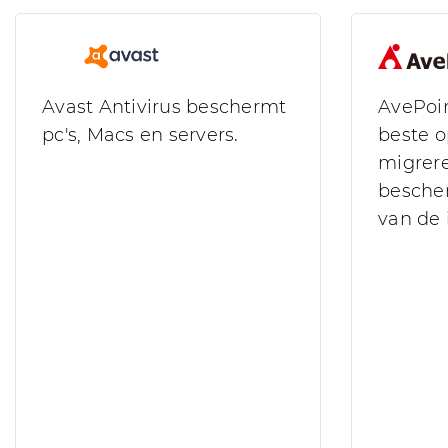
Avast Antivirus beschermt
AvePoin
pc's, Macs en servers.
beste o
migrer
besche
van de i