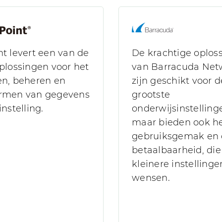
t levert een van de
De krachtige oplos
plossingen voor het
van Barracuda Net
en, beheren en
zijn geschikt voor d
rmen van gegevens
grootste
nstelling.
onderwijsinstelling
maar bieden ook h
gebruiksgemak en
betaalbaarheid, die
kleinere instellinge
wensen.