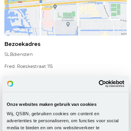
Bezoekadres
SLBdiensten
Fred. Roeskestraat 115
1076 EE Amsterdam
Postadres
Postbus 58003
Onze websites maken gebruik van cookies
1040 HA Amsterdam
Wij, QSBN, gebruiken cookies om content en
advertenties te personaliseren, om functies voor social
media te bieden en om ons websiteverkeer te