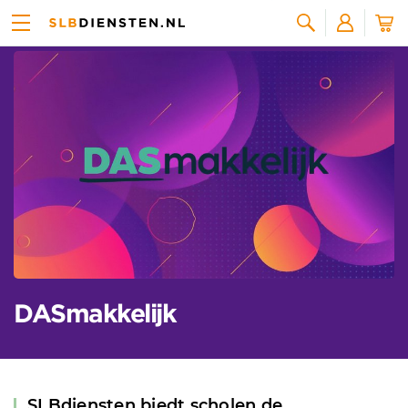
Alle leveranciers
Zoeken
DASmakkelijk
SLBdiensten biedt scholen de