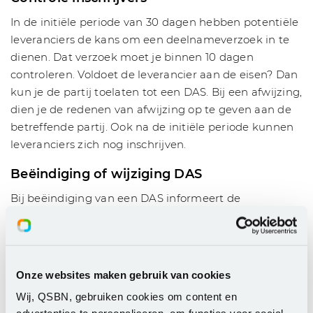
In de initiële periode van 30 dagen hebben potentiële
leveranciers de kans om een deelnameverzoek in te
dienen. Dat verzoek moet je binnen 10 dagen
controleren. Voldoet de leverancier aan de eisen? Dan
kun je de partij toelaten tot een DAS. Bij een afwijzing,
dien je de redenen van afwijzing op te geven aan de
betreffende partij. Ook na de initiële periode kunnen
leveranciers zich nog inschrijven.
Beëindiging of wijziging DAS
Bij beëindiging van een DAS informeert de
aanbestedende dienst via het formulier, voor
aankondiging van een gegunde overheidsopdracht,
dat een DAS wordt beëindigd. Ook een wijziging in de
looptijd of scope wordt tijdig meegedeeld door
Onze websites maken gebruik van cookies
gebruik van het juiste formulier. Dit staat gelijk aan
Wij, QSBN, gebruiken cookies om content en
een rectificatie, zoals ook bekend van een reguliere