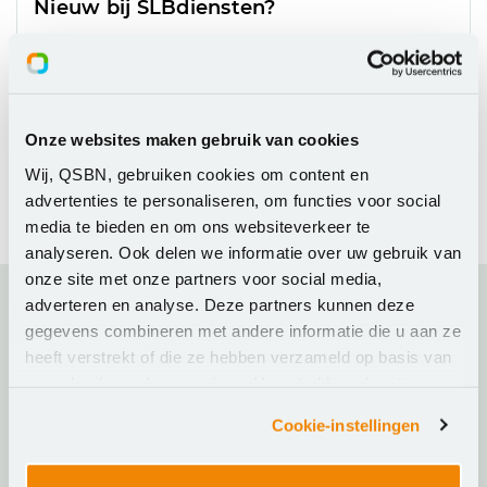
Nieuw bij SLBdiensten?
Prijzen van licentieovereenkomsten bekijken
Overeenkomsten aanvragen en bijbestellen
Lopende overeenkomsten inzien
Onze websites maken gebruik van cookies
Klant worden
Wij, QSBN, gebruiken cookies om content en
advertenties te personaliseren, om functies voor social
media te bieden en om ons websiteverkeer te
analyseren. Ook delen we informatie over uw gebruik van
onze site met onze partners voor social media,
adverteren en analyse. Deze partners kunnen deze
gegevens combineren met andere informatie die u aan ze
Ons aanbod
heeft verstrekt of die ze hebben verzameld op basis van
uw gebruik van hun services. U gaat akkoord met onze
Actueel
cookies als u onze website blijft gebruiken.
Cookie-instellingen
Over SLBdiensten