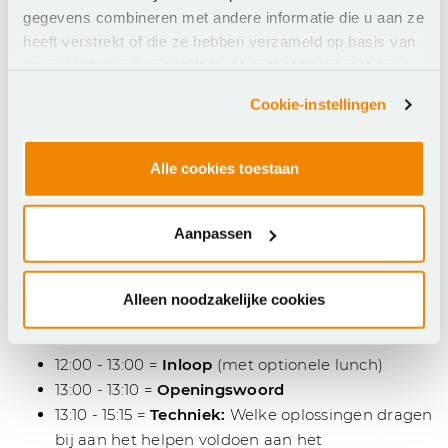
gegevens combineren met andere informatie die u aan ze
Wonend of werkzaam in het Oosten van het land?
heeft verstrekt of die ze hebben verzameld op basis van
Overweeg dan de
Normenkader Roadshow in
uw gebruik van hun services. U gaat akkoord met onze
Nijmegen bij Stichting ovCampus
.
cookies als u onze website blijft gebruiken.
Cookie-instellingen
Sprekers:
Martijn Frank – Technical Specialist MS 365,
Alle cookies toestaan
SLBdiensten
Frank Wijmans – Technisch Specialist Security &
Back-up, SLBdiensten
Aanpassen
Mark Froger – Teamlead Consultancy Breens IT
solutions
Alleen noodzakelijke cookies
Programma
12:00 - 13:00 =
Inloop
(met optionele lunch)
13:00 - 13:10 =
Openingswoord
13:10 - 15:15 =
Techniek:
Welke oplossingen dragen
bij aan het helpen voldoen aan het