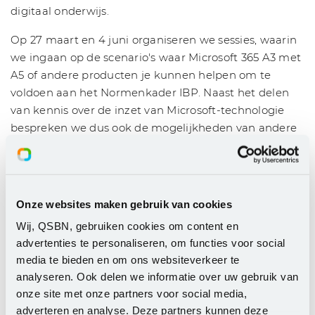
digitaal onderwijs.
Op 27 maart en 4 juni organiseren we sessies, waarin
we ingaan op de scenario's waar Microsoft 365 A3 met
A5 of andere producten je kunnen helpen om te
voldoen aan het Normenkader IBP. Naast het delen
van kennis over de inzet van Microsoft-technologie
bespreken we dus ook de mogelijkheden van andere
leveranciers om Normenkader-ready te worden, ook
toegespitst op het gebruik van AI. Tot slot is er
natuurlijk ruimte voor discussie en kennisdeling met
vakgenoten uit het onderwijs.
Onze websites maken gebruik van cookies
Praktisch
Wij, QSBN, gebruiken cookies om content en
advertenties te personaliseren, om functies voor social
Datum:
donderdag 27 maart, 13.00 - 17.00 uur
media te bieden en om ons websiteverkeer te
Locatie:
SGM Sancta Maria
analyseren. Ook delen we informatie over uw gebruik van
Adres:
Van Limburg Stirumstraat 4, 2012 MN
onze site met onze partners voor social media,
Haarlem
adverteren en analyse. Deze partners kunnen deze