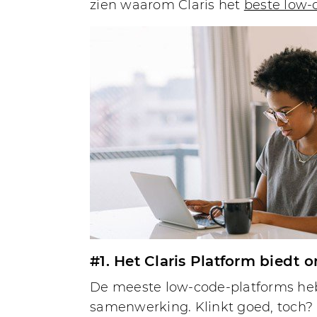
zien waarom Claris het
beste low-
#1. Het Claris Platform bied
De meeste low-code-platforms hebb
samenwerking. Klinkt goed, toch? H