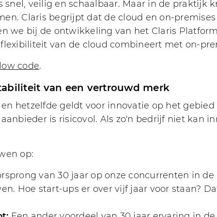
s snel, veilig en schaalbaar. Maar in de praktijk
men. Claris begrijpt dat de cloud en on-premise
we bij de ontwikkeling van het Claris Platfo
flexibiliteit van de cloud combineert met on-pr
low code
.
stabiliteit van een vertrouwd merk
n hetzelfde geldt voor innovatie op het gebied
e aanbieder is risicovol. Als zo'n bedrijf niet kan 
uwen op:
orsprong van 30 jaar op onze concurrenten in d
n. Hoe start-ups er over vijf jaar voor staan? Da
t:
Een ander voordeel van 30 jaar ervaring in 