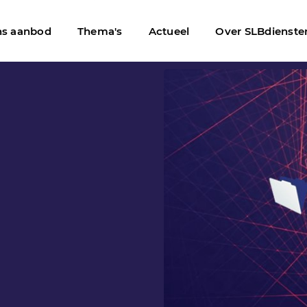
s aanbod
Thema's
Actueel
Over SLBdienste