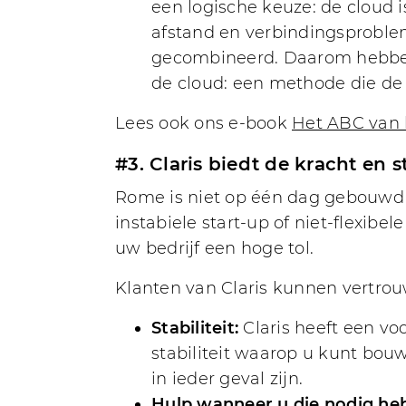
een logische keuze: de cloud i
afstand en verbindingsproble
gecombineerd. Daarom hebben 
de cloud: een methode die de 
Lees ook ons e-book
Het ABC van 
#3. Claris biedt de kracht en 
Rome is niet op één dag gebouwd e
instabiele start-up of niet-flexibel
uw bedrijf een hoge tol.
Klanten van Claris kunnen vertro
Stabiliteit:
Claris heeft een vo
stabiliteit waarop u kunt bouwe
in ieder geval zijn.
Hulp wanneer u die nodig heb