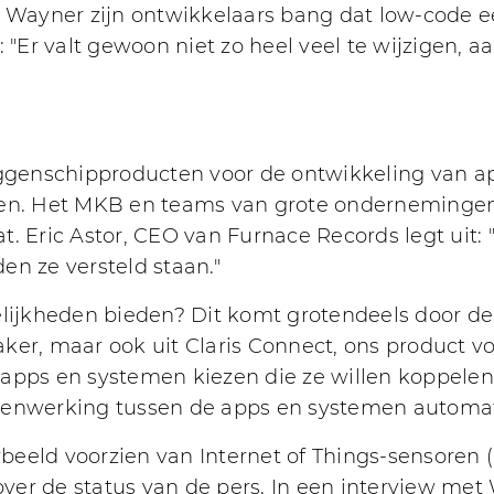
r Wayner zijn ontwikkelaars bang dat low-code e
: "Er valt gewoon niet zo heel veel te wijzigen, 
aggenschipproducten voor de ontwikkeling van a
den. Het MKB en teams van grote ondernemingen
t. Eric Astor, CEO van Furnace Records legt uit
en ze versteld staan."
jkheden bieden? Dit komt grotendeels door de v
eMaker, maar ook uit Claris Connect, ons product
 apps en systemen kiezen die ze willen koppele
menwerking tussen de apps en systemen automat
orbeeld voorzien van Internet of Things-sensoren 
er de status van de pers. In een interview met 