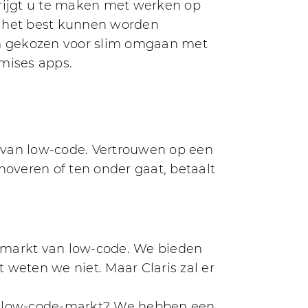
 krijgt u te maken met werken op
s het best kunnen worden
rm gekozen voor slim omgaan met
emises apps.
 van low-code. Vertrouwen op een
innoveren of ten onder gaat, betaalt
e markt van low-code. We bieden
t weten we niet. Maar Claris zal er
de low-code-markt? We hebben een