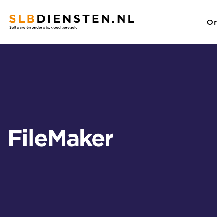
On
SLBdiensten
/
Alle licenties
/
FileMaker
Zoeken
FileMaker