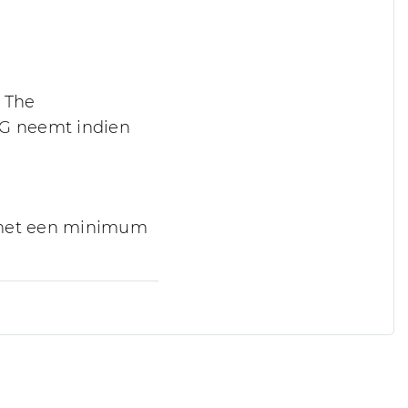
n The
IG neemt indien
g met een minimum