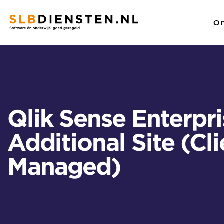
On
SLBdiensten
/
Alle licenties
/
Qlik Sense Enterprise Additional
Zoeken
Qlik Sense Enterpri
Additional Site (Cli
Managed)