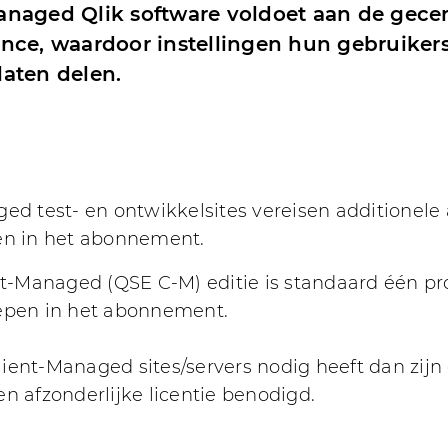
naged Qlik software voldoet aan de gecent
nce, waardoor instellingen hun gebruikers
aten delen.
ed test- en ontwikkelsites vereisen additionele a
men in het abonnement.
nt-Managed (QSE C-M) editie is standaard één pr
repen in het abonnement.
ent-Managed sites/servers nodig heeft dan zijn 
een afzonderlijke licentie benodigd.