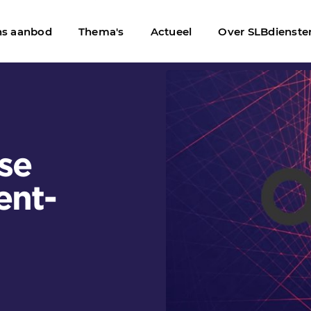
s aanbod
Thema's
Actueel
Over SLBdienste
 Site (Client-Man…
se
ent-