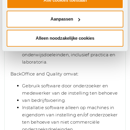
alsmede begeleiden van studenten
Gebruik software door student/leerling voor
behalen van studiepunten
Aanpassen
Gebruik software door student/leerling voor
verrichten van afstudeeropdrachten
Alleen noodzakelijke cookies
Installatie software alleen op machines in
eigendom van instelling ten behoeve van
onderwijsdoeleinden, inclusief practica en
laboratoria.
BackOffice and Quality omvat:
Gebruik software door onderzoeker en
medewerker van de instelling ten behoeve
van bedrijfsvoering.
Installatie software alleen op machines in
eigendom van instelling en/of onderzoeker
ten behoeve van niet commerciële
onderzoeksdoeleinden