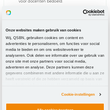
voor docenten bedoeld.
Producten voor Education mogen alleen
conform onderstaande vermelde situaties
worden gebruik.
De gedurende de looptijd van de
Onze websites maken gebruik van cookies
Overeenkomst beschikbaar komende
Wij, QSBN, gebruiken cookies om content en
nieuwe (platform)versies van de
advertenties te personaliseren, om functies voor social
Programmatuur vallen onder de werking
media te bieden en om ons websiteverkeer te
van deze Overeenkomst.
analyseren. Ook delen we informatie over uw gebruik van
Alle prijzen worden jaarlijks per 1 juli met
onze site met onze partners voor social media,
3% verhoogd.
adverteren en analyse. Deze partners kunnen deze
Education, omvat:
gegevens combineren met andere informatie die u aan ze
heeft verstrekt of die ze hebben verzameld op basis van
Gebruik software door student en
uw gebruik van hun services. U gaat akkoord met onze
medewerker van de instelling ten behoeve
cookies als u onze website blijft gebruiken.
Cookie-instellingen
van regulier onderwijs
Gebruik software door docent in kader van
voorbereiden en geven van colleges,
Alle cookies toestaan