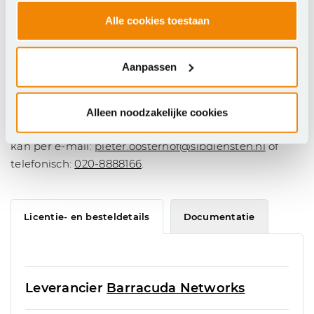
Barracuda Email Protection is verkrijgbaar in drie
plannen.
Alle cookies toestaan
Advanced
Premium
Aanpassen
Premium plus.
Neem contact op met Pieter Oosterhof als je
Alleen noodzakelijke cookies
Barracuda-licenties wilt bestellen of bijbestellen. Dat
kan per e-mail:
pieter.oosterhof@slbdiensten.nl
of
telefonisch:
020-8888166
.
Licentie- en besteldetails
Documentatie
Leverancier
Barracuda Networks