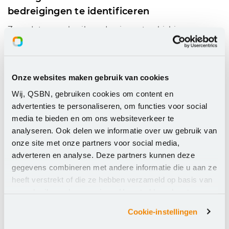
bedreigingen te identificeren
Zorg dat uw gebruikers de nieuwste phishing-
technieken kunnen herkennen en help voorkomen
dat aanvallen zich door uw organisatie verspreiden.
Krijg toegang tot de beste trainingsmaterialen en
Onze websites maken gebruik van cookies
phishing-simulaties op basis van reële bedreigingen.
Wij, QSBN, gebruiken cookies om content en
Beveilig gegevens en zorg voor compliance
advertenties te personaliseren, om functies voor social
media te bieden en om ons websiteverkeer te
Profiteer van cloudback-ups voor Office 365-
analyseren. Ook delen we informatie over uw gebruik van
gegevens, waaronder Exchange Online-postvakken,
onze site met onze partners voor social media,
SharePoint Online, OneDrive for Business en Teams.
adverteren en analyse. Deze partners kunnen deze
Krijg snel herstel naar een bepaald tijdstip in het
gegevens combineren met andere informatie die u aan ze
geval van onbedoelde of kwaadwillige verwijdering.
heeft verstrekt of die ze hebben verzameld op basis van
Cloudarchivering helpt u te voldoen aan de
uw gebruik van hun services. U gaat akkoord met onze
voorschriften inzake e-discovery, gedetailleerd
cookies als u onze website blijft gebruiken.
retentiebeleid en onbeperkte opslag.
Cookie-instellingen