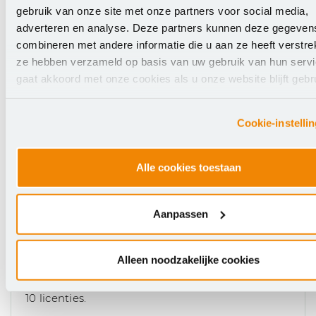
Administratiekosten
gebruik van onze site met onze partners voor social media,
adverteren en analyse. Deze partners kunnen deze gegeven
De administratiekosten zijn gebaseerd op
combineren met andere informatie die u aan ze heeft verstrek
4% van het verschuldigde licentiebedrag
ze hebben verzameld op basis van uw gebruik van hun servi
met een minimum van € 75,00 voor vo-
gaat akkoord met onze cookies als u onze website blijft gebr
instellingen en € 175,00 voor niet-vo-
instellingen per licentiejaar.
Cookie-instelli
Bijzonderheden
Alle cookies toestaan
De licentie is gebaseerd op het aantal nodes
(werkstations + servers) binnen de instelling
Aanpassen
waarop de software gebruikt wordt, en geeft het
gebruiksrecht binnen de instelling aan alle
Alleen noodzakelijke cookies
medewerkers en cursisten. Jaarlijkse
licentievergoeding per node, te bestellen vanaf
10 licenties.