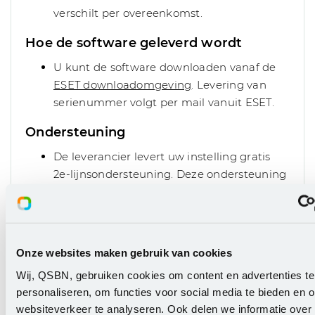
verschilt per overeenkomst.
Hoe de software geleverd wordt
U kunt de software downloaden vanaf de
ESET downloadomgeving
. Levering van
serienummer volgt per mail vanuit ESET.
Ondersteuning
De leverancier levert uw instelling gratis
2e-lijnsondersteuning. Deze ondersteuning
zal bestaan uit advies aan uw ICT-
medewerker(s).
https://www.eset.com/nl/klantens
een-vraag/
Onze websites maken gebruik van cookies
Alleen uw ICT-medewerker(s) kunnen een
beroep doen op deze ondersteuning, niet de
Wij, QSBN, gebruiken cookies om content en advertenties te
individuele gebruikers.
personaliseren, om functies voor social media te bieden en 
websiteverkeer te analyseren. Ook delen we informatie over