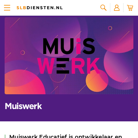
Alle leveranciers
Zoeken
Muiswerk
Muiswerk Educatief is ontwikkelaar en