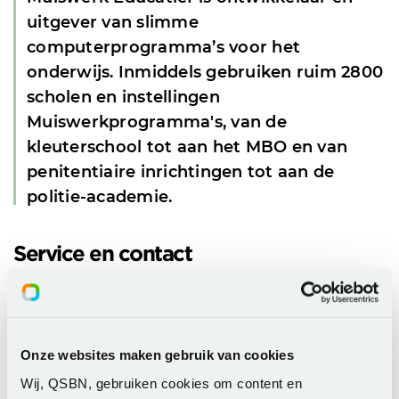
uitgever van slimme
computerprogramma’s voor het
onderwijs. Inmiddels gebruiken ruim 2800
scholen en instellingen
Muiswerkprogramma's, van de
kleuterschool tot aan het MBO en van
penitentiaire inrichtingen tot aan de
politie-academie.
Service en contact
Heb je een vraag over een oplossing van deze
leverancier? Neem dan contact met ons op. We staan
je graag te woord.
Onze websites maken gebruik van cookies
Wij, QSBN, gebruiken cookies om content en
servicedesk@slbdiensten.nl