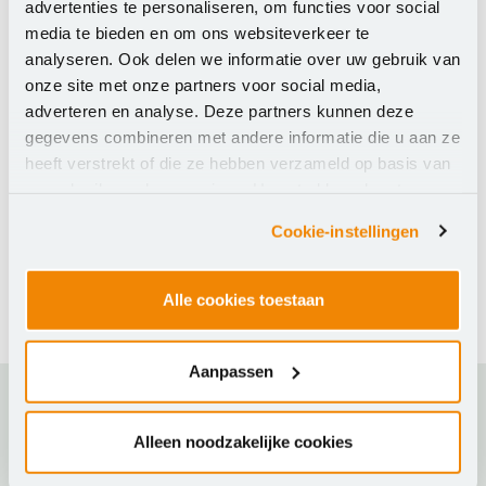
advertenties te personaliseren, om functies voor social
020 - 420 1396
media te bieden en om ons websiteverkeer te
analyseren. Ook delen we informatie over uw gebruik van
onze site met onze partners voor social media,
adverteren en analyse. Deze partners kunnen deze
gegevens combineren met andere informatie die u aan ze
heeft verstrekt of die ze hebben verzameld op basis van
uw gebruik van hun services. U gaat akkoord met onze
cookies als u onze website blijft gebruiken.
Cookie-instellingen
Alle cookies toestaan
Aanpassen
Ons aanbod
Alleen noodzakelijke cookies