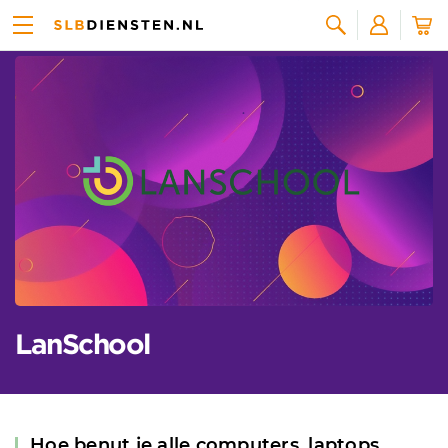
Alle leveranciers
Zoeken
LanSchool
Hoe benut je alle computers, laptops,