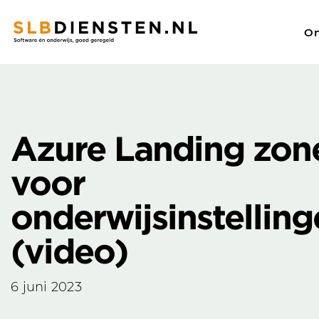
On
SLBdiensten
/
Nieuws overzicht
/
Azure Landing Zones voor o
Zoeken
Azure Landing zon
voor
onderwijsinstellin
(video)
6 juni 2023