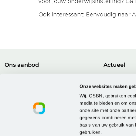
voor jouw onderwijsinstelling? Ga
Ook interessant:
Eenvoudig naar Az
Ons aanbod
Actueel
Alle licenties
Nieuws en bl
Leveranciers
Agenda
Onze websites maken geb
Trainen & Certificeren
Kenniskrin
Wij, QSBN, gebruiken cook
media te bieden en om ons
onze site met onze partne
gegevens combineren met a
basis van uw gebruik van h
gebruiken.