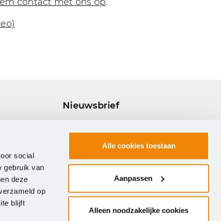
em contact met ons op
.
deo)
Nieuwsbrief
Blijf op de hoogte van onze nieuwste
software, trainingen en overige
Alle cookies toestaan
activiteiten.
oor social
w gebruik van
Inschrijven
Aanpassen
nen deze
 verzameld op
e blijft
Alleen noodzakelijke cookies