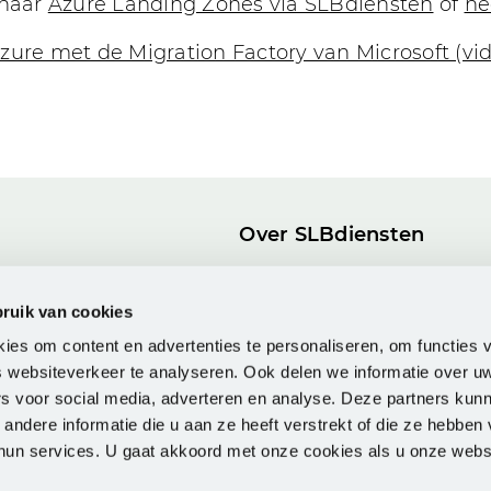
 naar
Azure Landing Zones via SLBdiensten
of
ne
ure met de Migration Factory van Microsoft (vi
Over SLBdiensten
ogs
Onze Partnerrol
Publieke waarden
ruik van cookies
g ICT & Onderwijs
FAQ
ies om content en advertenties te personaliseren, om functies v
 websiteverkeer te analyseren. Ook delen we informatie over u
rs voor social media, adverteren en analyse. Deze partners kun
ndere informatie die u aan ze heeft verstrekt of die ze hebben
un services. U gaat akkoord met onze cookies als u onze websit