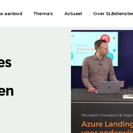
s aanbod
Thema's
Actueel
Over SLBdienste
nderwijsinstellingen (v…
es
gen