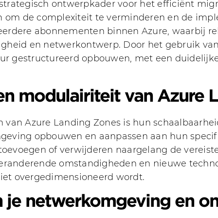
trategisch ontwerpkader voor het efficiënt mig
n om de complexiteit te verminderen en de imple
eerdere abonnementen binnen Azure, waarbij r
iligheid en netwerkontwerp. Door het gebruik v
uur gestructureerd opbouwen, met een duidelijk
en modulairiteit van Azure 
 van Azure Landing Zones is hun schaalbaarheid
geving opbouwen en aanpassen aan hun specifie
evoegen of verwijderen naargelang de vereiste
veranderende omstandigheden en nieuwe technol
n niet overgedimensioneerd wordt.
n je netwerkomgeving en on