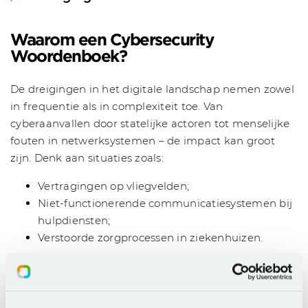
Waarom een Cybersecurity
Woordenboek?
De dreigingen in het digitale landschap nemen zowel
in frequentie als in complexiteit toe. Van
cyberaanvallen door statelijke actoren tot menselijke
fouten in netwerksystemen – de impact kan groot
zijn. Denk aan situaties zoals:
Vertragingen op vliegvelden;
Niet-functionerende communicatiesystemen bij
hulpdiensten;
Verstoorde zorgprocessen in ziekenhuizen.
Met dit woordenboek wordt een gemeenschappelijke
taal gecreëerd waarmee organisaties en specialisten
effectiever kunnen communiceren over deze