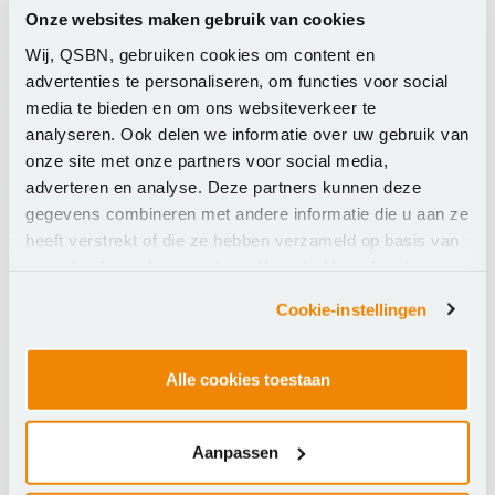
uitdagingen.
Onze websites maken gebruik van cookies
Wat vind je in het woordenboek?
Wij, QSBN, gebruiken cookies om content en
advertenties te personaliseren, om functies voor social
Met 780 termen geeft dit woordenboek uitleg over
media te bieden en om ons websiteverkeer te
onderwerpen zoals:
analyseren. Ook delen we informatie over uw gebruik van
onze site met onze partners voor social media,
Cyberdreigingen en aanvallen
adverteren en analyse. Deze partners kunnen deze
Beveiligingsprotocollen en systemen
gegevens combineren met andere informatie die u aan ze
Innovatieve methoden voor digitale
heeft verstrekt of die ze hebben verzameld op basis van
weerbaarheid
uw gebruik van hun services. U gaat akkoord met onze
Het is niet alleen een bron van kennis, maar ook een
cookies als u onze website blijft gebruiken.
Cookie-instellingen
hulpmiddel om beter voorbereid te zijn op de
uitdagingen van vandaag en morgen.
Alle cookies toestaan
Bekijk het woordenboek
Wil je jouw kennis over cybersecurity vergroten en je
Aanpassen
organisatie beter beschermen tegen digitale