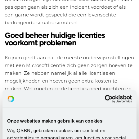
pas open gaan als zich een incident voordoet of als
een game wordt gespeeld die een levensechte
bedreigende situatie simuleert.
Goed beheer huidige licenties
voorkomt problemen
Krijnen geeft aan dat de meeste onderwijsinstellingen
met een Microsoftlicentie zich geen zorgen hoeven te
maken. Ze hebben namelijk al alle licenties en
mogelijkheden en hoeven geen extra kosten te
maken. Wel moeten ze de licenties goed inrichten en
ze configureren, instellen en aanzetten. Sohrab voegt
hieraan toe dat scholen altijd tekortkomen aan
financiële mogelijkheden. Om die reden moeten
onderwijsinstellingen zich eerst focussen op wat zij al
Onze websites maken gebruik van cookies
beschikbaar hebben om toe te passen. "Zo kun je al
Wij, QSBN, gebruiken cookies om content en
veel doen met de al aanwezige A3(E3) licentie voor
advertenties te personaliseren, om functies voor social