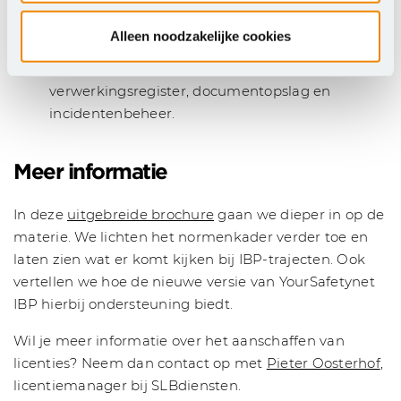
Bewezen aanpak: al meer dan 250
onderwijsinstellingen maken succesvol gebruik
Alleen noodzakelijke cookies
van deze tooling.
Inclusief ISMS-tooling voor het
verwerkingsregister, documentopslag en
incidentenbeheer.
Meer informatie
In deze
uitgebreide brochure
gaan we dieper in op de
materie. We lichten het normenkader verder toe en
laten zien wat er komt kijken bij IBP-trajecten. Ook
vertellen we hoe de nieuwe versie van YourSafetynet
IBP hierbij ondersteuning biedt.
Wil je meer informatie over het aanschaffen van
licenties? Neem dan contact op met
Pieter Oosterhof
,
licentiemanager bij SLBdiensten.