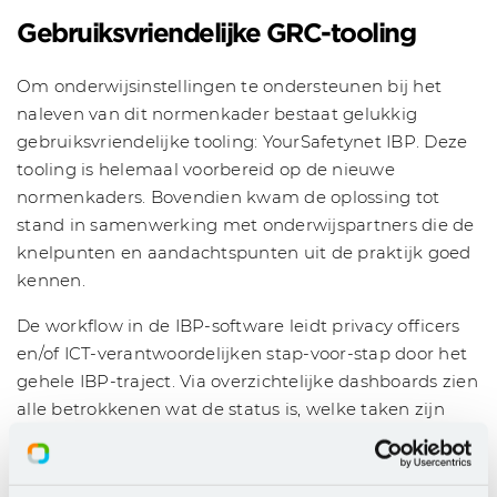
Gebruiksvriendelijke GRC-tooling
Om onderwijsinstellingen te ondersteunen bij het
naleven van dit normenkader bestaat gelukkig
gebruiksvriendelijke tooling: YourSafetynet IBP. Deze
tooling is helemaal voorbereid op de nieuwe
normenkaders. Bovendien kwam de oplossing tot
stand in samenwerking met onderwijspartners die de
knelpunten en aandachtspunten uit de praktijk goed
kennen.
De workflow in de IBP-software leidt privacy officers
en/of ICT-verantwoordelijken stap-voor-stap door het
gehele IBP-traject. Via overzichtelijke dashboards zien
alle betrokkenen wat de status is, welke taken zijn
afgerond en welke in behandeling zijn. Dit geldt voor
zowel de gehele schoolorganisaties als van de
afzonderlijke scholen. De software tooling is