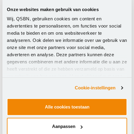
gebruikersvriendelijk en toegankelijk voor
Onze websites maken gebruik van cookies
medewerkers zonder juridische achtergrond.
Wij, QSBN, gebruiken cookies om content en
advertenties te personaliseren, om functies voor social
Voordelen
media te bieden en om ons websiteverkeer te
analyseren. Ook delen we informatie over uw gebruik van
De belangrijkste voordelen van YourSafetynet IBP op
onze site met onze partners voor social media,
adverteren en analyse. Deze partners kunnen deze
een rij:
gegevens combineren met andere informatie die u aan ze
Stap voor stap langs alle technische en
heeft verstrekt of die ze hebben verzameld op basis van
organisatorische maatregelen via een
uw gebruik van hun services. U gaat akkoord met onze
gebruiksvriendelijke wizard.
cookies als u onze website blijft gebruiken.
Cookie-instellingen
Volledig gereed voor de nieuwe normenkaders
voor het funderend onderwijs.
Efficiënte uitrol van IBP-beleid vanuit
Alle cookies toestaan
overkoepelende organisaties naar vestigingen.
PDCA-cyclus zorgt voor stevige embedding van
Aanpassen
IBP in de onderwijsinstelling.