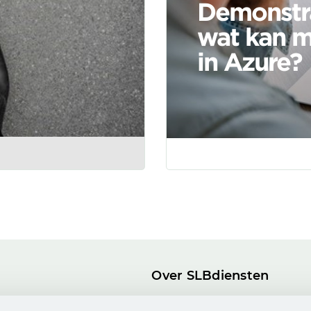
Demonstra
wat kan m
in Azure?
Over SLBdiensten
ogs
Onze Partnerrol