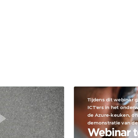
Tijdens dit webinar 
ICT'ers in het onderwi
de Azure-keuken, on
demonstratie van d
Webinar t