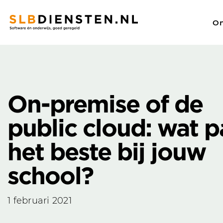
On
SLBdiensten
/
Nieuws overzicht
/
On-premise of de public cl
Zoeken
On-premise of de
public cloud: wat p
het beste bij jouw
school?
1 februari 2021