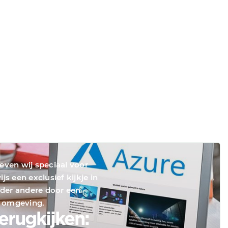
geven wij speciaal voor
js een exclusief kijkje in
der andere door een
e omgeving.
erugkijken: