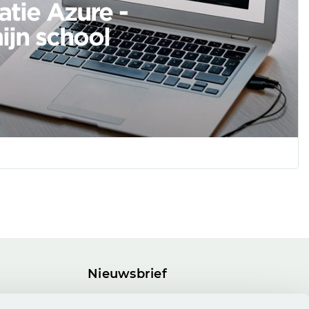
tie Azure -
ijn school
Nieuwsbrief
Blijf op de hoogte van onze nieuwste