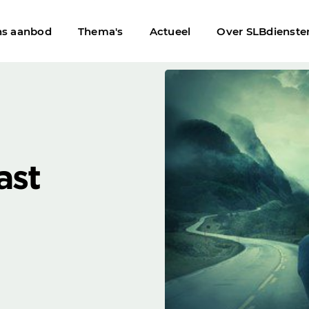
s aanbod
Thema's
Actueel
Over SLBdienste
oud: wat past het beste…
ast