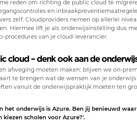
me reden om richting de public cloud te migrere
oegangscontroles en inbraakpreventiemaatregel
vers zelf. Cloudproviders nemen op allerlei niv
en. Hiermee lift je als onderwijsinstelling dus
-procedures van je cloud-leverancier.
ic cloud – denk ook aan de onderwi
s een afweging moeten maken: blijven we on-prem
kaart te brengen wat de wensen van je onderwijsins
oeften vanuit de onderwijspraktijk moeten ten gr
n het onderwijs is Azure. Ben jij benieuwd waa
kiezen scholen voor Azure?'.