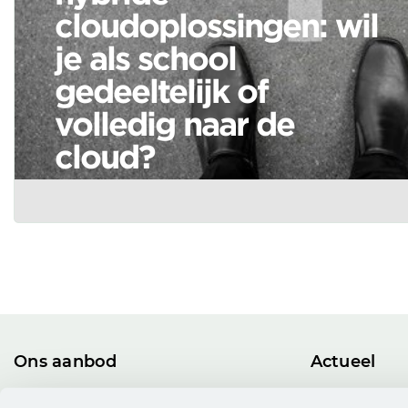
cloudoplossingen: wil
je als school
gedeeltelijk of
volledig naar de
cloud?
Ons aanbod
Actueel
Alle licenties
Nieuws en bl