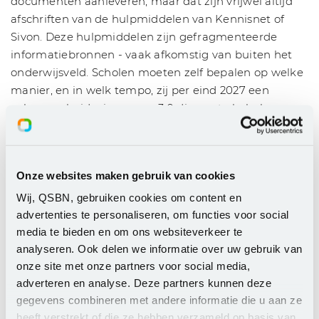
documenten aanleveren, maar dat zijn vrijwel altijd
afschriften van de hulpmiddelen van Kennisnet of
Sivon. Deze hulpmiddelen zijn gefragmenteerde
informatiebronnen - vaak afkomstig van buiten het
onderwijsveld. Scholen moeten zelf bepalen op welke
manier, en in welk tempo, zij per eind 2027 een
volwassenheidsniveau van 3.0 dienen te behalen.
Scholen worden niet aan de hand meegenomen in
een structureel traject en moeten afwachten of
hulpmiddelen wel beschikbaar komen volgens de
Onze websites maken gebruik van cookies
afgegeven hulpmiddelen planning van Kennisnet. Wij
zien wel dat deze planningen vrijwel altijd worden
Wij, QSBN, gebruiken cookies om content en
bijgesteld. Kennisnet bijeenkomsten in het land zijn
advertenties te personaliseren, om functies voor social
media te bieden en om ons websiteverkeer te
alleen beperkt toegankelijk en tippen een klein
analyseren. Ook delen we informatie over uw gebruik van
onderdeel van het Funderend Onderwijs
onze site met onze partners voor social media,
Normenkader aan. Er is geen aanpak voor een
adverteren en analyse. Deze partners kunnen deze
volwaardige implementatietraject voor de scholen tot
gegevens combineren met andere informatie die u aan ze
eind 2027. Scholen moeten zelf stappen ondernemen
heeft verstrekt of die ze hebben verzameld op basis van