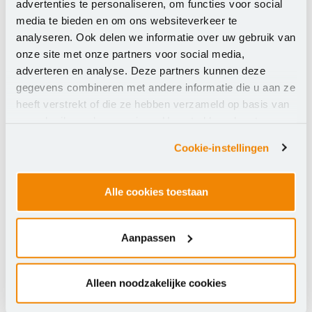
advertenties te personaliseren, om functies voor social
Zivver ondersteunt dit leerproces in de dagelijkse
media te bieden en om ons websiteverkeer te
praktijk. Medewerkers krijgen bijvoorbeeld een
analyseren. Ook delen we informatie over uw gebruik van
waarschuwing als zij per ongeluk:
onze site met onze partners voor social media,
een e-mail naar de verkeerde ontvanger sturen,
adverteren en analyse. Deze partners kunnen deze
gevoelige bijlagen meesturen,
gegevens combineren met andere informatie die u aan ze
of CC gebruiken in plaats van BCC.
heeft verstrekt of die ze hebben verzameld op basis van
uw gebruik van hun services. U gaat akkoord met onze
Zo worden fouten voorkomen én leren medewerkers
cookies als u onze website blijft gebruiken.
Cookie-instellingen
continu veilig omgaan met gevoelige informatie. Dit
sluit aan bij de IBP-normen:
Alle cookies toestaan
HR.06
– bewustwording informatiebeveiliging
OI.04
– bewustwording bescherming
persoonsgegevens
Aanpassen
Veilig mailen in elke stap van het
proces
Alleen noodzakelijke cookies
Een goede veilige mailoplossing beschermt