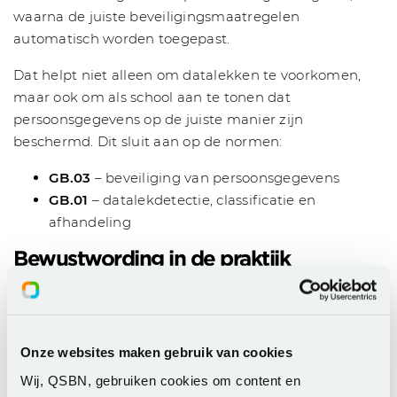
waarna de juiste beveiligingsmaatregelen
automatisch worden toegepast.
Dat helpt niet alleen om datalekken te voorkomen,
maar ook om als school aan te tonen dat
persoonsgegevens op de juiste manier zijn
beschermd. Dit sluit aan op de normen:
GB.03
– beveiliging van persoonsgegevens
GB.01
– datalekdetectie, classificatie en
afhandeling
Bewustwording in de praktijk
Informatiebeveiliging staat of valt met
bewustwording. Medewerkers die risico’s herkennen,
maken minder snel fouten. Training helpt, maar de
Onze websites maken gebruik van cookies
kennis vervaagt vaak na verloop van tijd.
Wij, QSBN, gebruiken cookies om content en